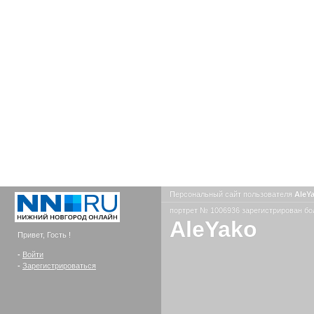
Персональный сайт пользователя
AleY
портрет № 1006936 зарегистрирован бол
AleYako
Привет, Гость !
-
Войти
-
Зарегистрироваться