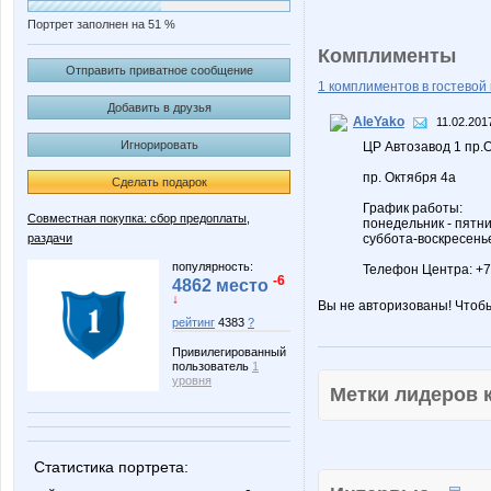
Портрет заполнен на 51 %
Комплименты
Отправить приватное сообщение
1 комплиментов в гостевой 
Добавить в друзья
AleYako
11.02.201
Игнорировать
ЦР Автозавод 1 пр.
пр. Октября 4а
Сделать подарок
График работы:
Совместная покупка: сбор предоплаты,
понедельник - пятни
раздачи
суббота-воскресенье
популярность:
Телефон Центра: +7
-6
4862 место
↓
Вы не авторизованы! Чтоб
рейтинг
4383
?
Привилегированный
пользователь
1
уровня
Метки лидеров
Статистика портрета: